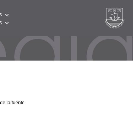
s
s
de la fuente