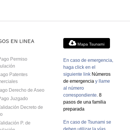
GOS EN LINEA
Mapa Tsunami
Pago Permiso
En caso de emergencia,
culación
haga click en el
siguiente link
Números
ago Patentes
de emergencia
y llame
erciales
al número
ago Derecho de Aseo
correspondiente.
8
Pago Juzgado
pasos de una familia
alidación Decreto de
preparada
o
En caso de Tsunami se
alidación P. de
deben utilizar la vías
culación