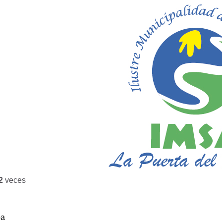
2
veces
ba