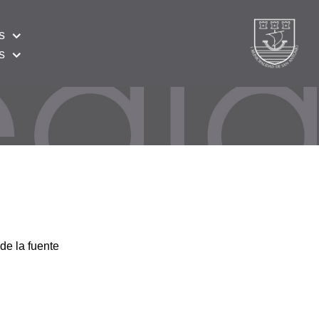
s
s
de la fuente