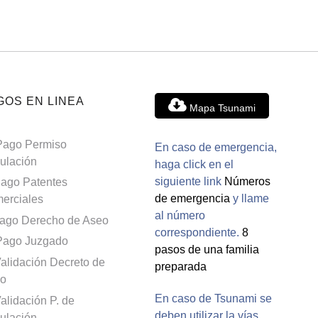
GOS EN LINEA
Mapa Tsunami
Pago Permiso
En caso de emergencia,
culación
haga click en el
siguiente link
Números
ago Patentes
de emergencia
y llame
erciales
al número
ago Derecho de Aseo
correspondiente.
8
Pago Juzgado
pasos de una familia
alidación Decreto de
preparada
o
En caso de Tsunami se
alidación P. de
deben utilizar la vías
culación