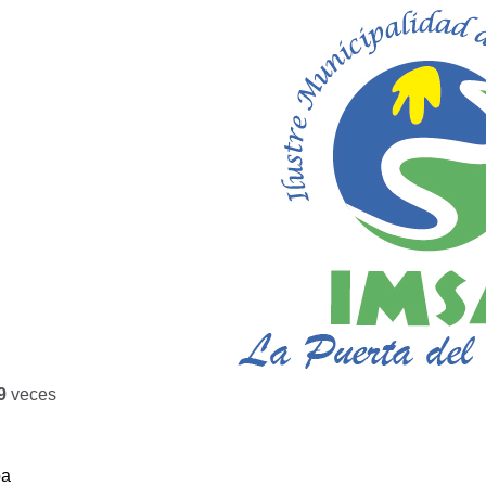
9
veces
ba