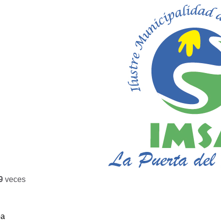
9
veces
ba