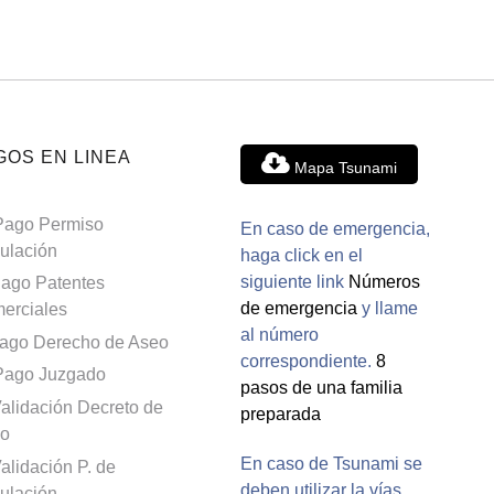
GOS EN LINEA
Mapa Tsunami
Pago Permiso
En caso de emergencia,
culación
haga click en el
siguiente link
Números
ago Patentes
de emergencia
y llame
erciales
al número
ago Derecho de Aseo
correspondiente.
8
Pago Juzgado
pasos de una familia
alidación Decreto de
preparada
o
En caso de Tsunami se
alidación P. de
deben utilizar la vías
culación