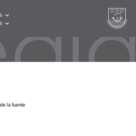
s
s
de la fuente