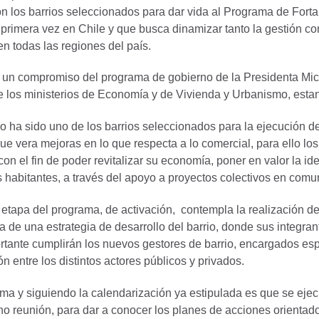
n los barrios seleccionados para dar vida al Programa de Fortal
r primera vez en Chile y que busca dinamizar tanto la gestión c
n todas las regiones del país.
e un compromiso del programa de gobierno de la Presidenta Mich
e los ministerios de Economía y de Vivienda y Urbanismo, esta
o ha sido uno de los barrios seleccionados para la ejecución de
ue vera mejoras en lo que respecta a lo comercial, para ello lo
on el fin de poder revitalizar su economía, poner en valor la ide
s habitantes, a través del apoyo a proyectos colectivos en co
 etapa del programa, de activación, contempla la realización d
va de una estrategia de desarrollo del barrio, donde sus integr
rtante cumplirán los nuevos gestores de barrio, encargados espe
n entre los distintos actores públicos y privados.
rma y siguiendo la calendarización ya estipulada es que se ej
 reunión, para dar a conocer los planes de acciones orientados a