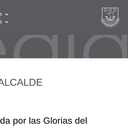
s
s
a: ALCALDE
da por las Glorias del