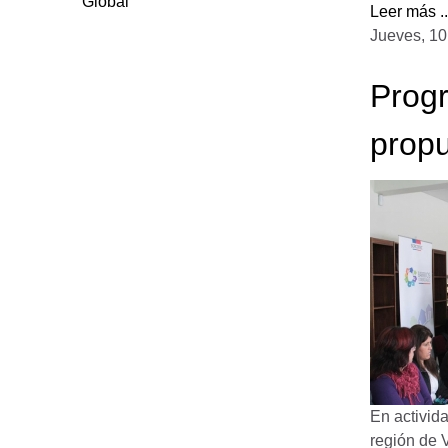
Global
Leer más ..
Jueves, 10
Progr
propu
En activid
región de 