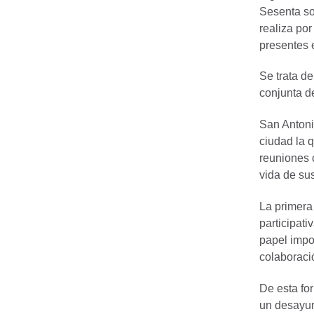
Sesenta so
realiza po
presentes e
Se trata d
conjunta d
San Antoni
ciudad la q
reuniones c
vida de su
La primera
participati
papel impo
colaboració
De esta fo
un desayuno