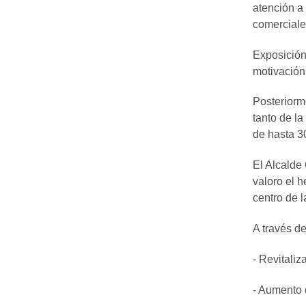
atención a 
comerciale
Exposición 
motivación
Posteriorme
tanto de l
de hasta 30
El Alcalde
valoro el 
centro de l
A través d
- Revitaliz
- Aumento 