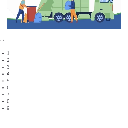
›
‹
1
2
3
4
5
6
7
8
9