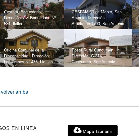
Cesfam, Baquedano;
CESFAM 30 de Marzo, San
Dirección: Av. Baquedano Nº
Antonio, Dirección:
581, llolleo
Brockman 1700, San Antonio
Oficina Comunal de la
Posta Rural Cuncumén,
Discapacidad , Dirección:
Dirección: G-814,
Los Cisnes N° 435, Llo lleo.
Cuncumén, San Antonio
volver arriba
GOS EN LINEA
Mapa Tsunami