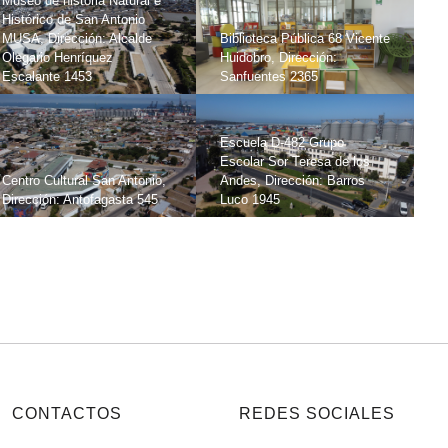
Museo de historia Natural e
Histórico de San Antonio
MUSA, Dirección: Alcalde
Biblioteca Pública 68 Vicente
Olegario Henríquez
Huidobro, Dirección:
Escalante 1453
Sanfuentes 2365
Escuela D-482 Grupo
Escolar Sor Teresa de los
Centro Cultural San Antonio,
Andes, Dirección: Barros
Dirección: Antofagasta 545
Luco 1945
CONTACTOS
REDES SOCIALES