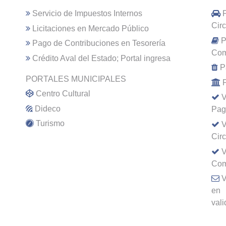
Servicio de Impuestos Internos
Cir
Licitaciones en Mercado Público
P
Pago de Contribuciones en Tesorería
Com
Crédito Aval del Estado; Portal ingresa
P
PORTALES MUNICIPALES
Centro Cultural
V
Dideco
Pag
Turismo
V
Cir
V
Com
V
en
val