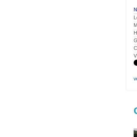
N
L
M
H
G
C
V
v