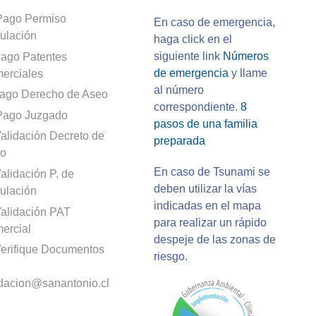
Pago Permiso
En caso de emergencia,
culación
haga click en el
siguiente link
Números
ago Patentes
de emergencia
y llame
erciales
al número
ago Derecho de Aseo
correspondiente.
8
Pago Juzgado
pasos de una familia
alidación Decreto de
preparada
o
En caso de Tsunami se
alidación P. de
deben utilizar la vías
culación
indicadas en el mapa
alidación PAT
para realizar un rápido
ercial
despeje de las zonas de
erifique Documentos
riesgo.
idacion@sanantonio.cl