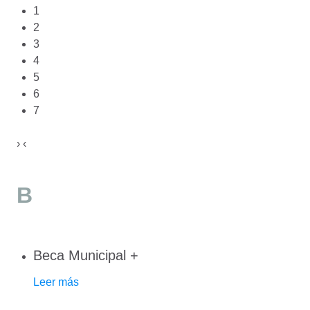
1
2
3
4
5
6
7
›
‹
B
Beca Municipal
+
Leer más