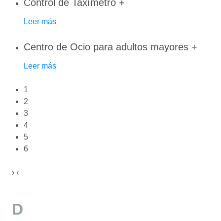
Control de Taxímetro
+
Leer más
Centro de Ocio para adultos mayores
+
Leer más
1
2
3
4
5
6
›
‹
D