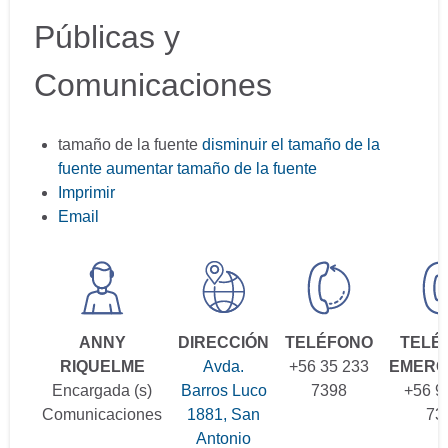
Públicas y
Comunicaciones
tamaño de la fuente
disminuir el tamaño de la
fuente
aumentar tamaño de la fuente
Imprimir
Email
ANNY
DIRECCIÓN
TELÉFONO
TELÉ
RIQUELME
Avda.
+56 35 233
EMERG
Encargada (s)
Barros Luco
7398
+56 9
Comunicaciones
1881, San
73
Antonio