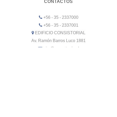
CONTACTOS
+56 - 35 - 2337000
+56 - 35 - 2337001
EDIFICIO CONSISTORIAL
Av. Ramón Barros Luco 1881
oirs@sanantonio.cl
Atención OIRS Módulos 1
WSP OIRS +56 9 6190 9067
REDES SOCIALES
X