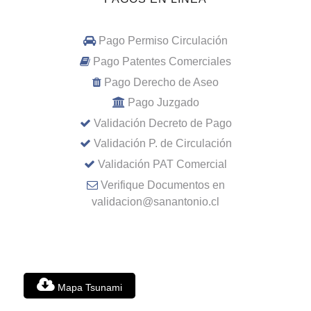
Pago Permiso Circulación
Pago Patentes Comerciales
Pago Derecho de Aseo
Pago Juzgado
Validación Decreto de Pago
Validación P. de Circulación
Validación PAT Comercial
Verifique Documentos en
validacion@sanantonio.cl
Mapa Tsunami