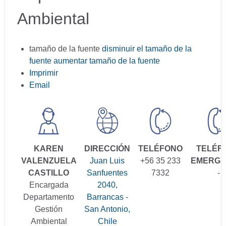
Ambiental
tamaño de la fuente
disminuir el tamaño de la
fuente
aumentar tamaño de la fuente
Imprimir
Email
KAREN
DIRECCIÓN
TELÉFONO
TELÉF
VALENZUELA
Juan Luis
+56 35 233
EMERGE
CASTILLO
Sanfuentes
7332
-
Encargada
2040,
Departamento
Barrancas -
Gestión
San Antonio,
Ambiental
Chile