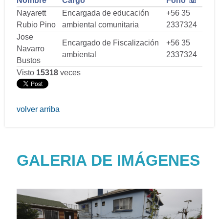
Nombre
Cargo
Fono ☏
Nayarett
Encargada de educación
+56 35
Rubio Pino
ambiental comunitaria
2337324
Jose
Encargado de Fiscalización
+56 35
Navarro
ambiental
2337324
Bustos
Visto
15318
veces
volver arriba
GALERIA DE IMÁGENES