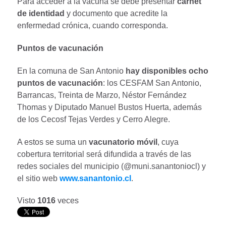
Para acceder a la vacuna se debe presentar
carnet
de identidad
y documento que acredite la
enfermedad crónica, cuando corresponda.
Puntos de vacunación
En la comuna de San Antonio
hay disponibles ocho
puntos de vacunación
: los CESFAM San Antonio,
Barrancas, Treinta de Marzo, Néstor Fernández
Thomas y Diputado Manuel Bustos Huerta, además
de los Cecosf Tejas Verdes y Cerro Alegre.
A estos se suma un
vacunatorio móvil
, cuya
cobertura territorial será difundida a través de las
redes sociales del municipio (@muni.sanantoniocl) y
el sitio web
www.sanantonio.cl
.
Visto
1016
veces