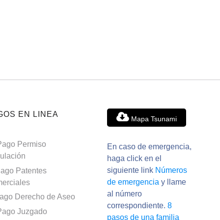
GOS EN LINEA
Mapa Tsunami
Pago Permiso
En caso de emergencia,
culación
haga click en el
siguiente link
Números
ago Patentes
de emergencia
y llame
erciales
al número
ago Derecho de Aseo
correspondiente.
8
Pago Juzgado
pasos de una familia